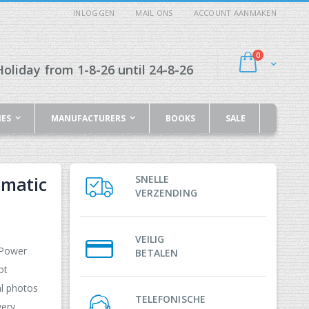
INLOGGEN
MAIL ONS
ACCOUNT AANMAKEN
producten
0
Cart
oliday from 1-8-26 until 24-8-26
IES
MANUFACTURERS
BOOKS
SALE
omatic
SNELLE
VERZENDING
VEILIG
 Power
BETALEN
ot
al photos
TELEFONISCHE
very