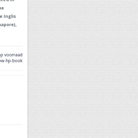
he
e Inglis
hapore),
op voorraad
ow-hp-book