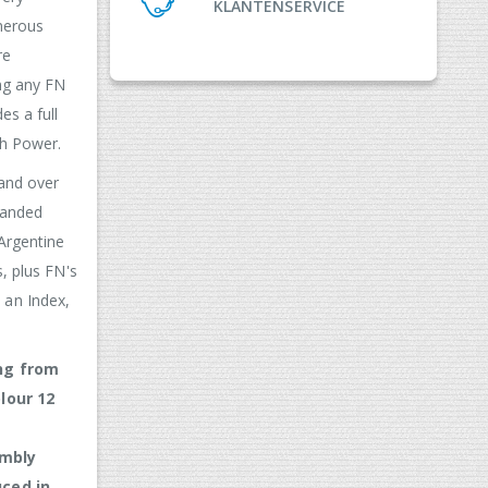
KLANTENSERVICE
merous
re
ing any FN
es a full
gh Power.
 and over
panded
Argentine
s, plus FN's
an Index,
ing from
olour 12
embly
uced in