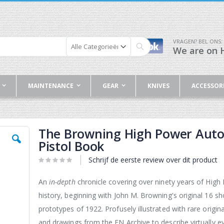
VRAGEN? BEL ONS:
We are on H
Zoek
MAINTENANCE
GEAR
KNIVES
ACCESSOR
The Browning High Power Aut
Pistol Book
Schrijf de eerste review over dit product
An
in-depth
chronicle covering over ninety years of High
history, beginning with John M. Browning's original 16 sh
prototypes of 1922. Profusely illustrated with rare origin
and drawings from the FN Archive to describe virtually e