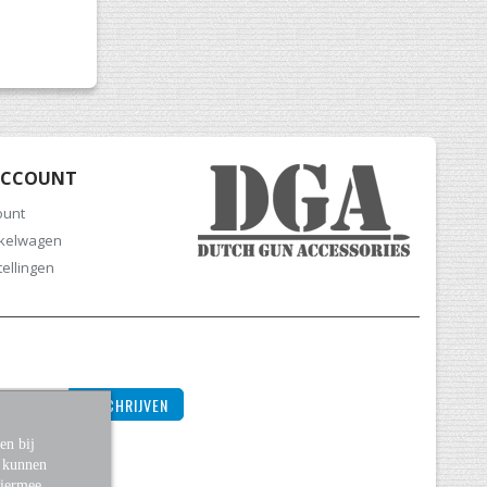
ACCOUNT
ount
nkelwagen
tellingen
INSCHRIJVEN
en bij
s kunnen
Hiermee