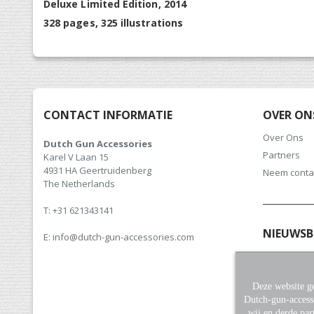
Deluxe Limited Edition, 2014
328 pages, 325 illustrations
CONTACT INFORMATIE
OVER ON
Over Ons
Dutch Gun Accessories
Partners
Karel V Laan 15
4931 HA Geertruidenberg
Neem conta
The Netherlands
T: +31 621343141
NIEUWSB
E: info@dutch-gun-accessories.com
Meld u aan v
hoogte van 
Deze website ge
Dutch-gun-access
wij en derde par