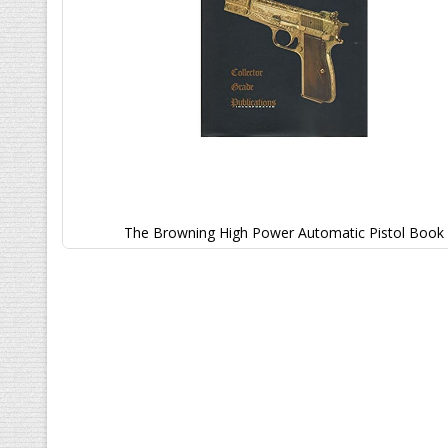
The Browning High Power Automatic Pistol Book
Ga
naar
het
begin
van
de
afbeeldingen-
gallerij