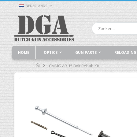
Ga
TAAL
NEDERLANDS
naar
de
inhoud
Zoek
HOME
OPTICS
GUN PARTS
RELOADING
Home
CMMG AR-15 Bolt Rehab Kit
Ga
naar
het
einde
van
de
afbeeldingen-
gallerij