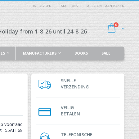
INLOGGEN
MAIL ONS
ACCOUNT AANMAKEN
producten
0
Cart
oliday from 1-8-26 until 24-8-26
IES
MANUFACTURERS
BOOKS
SALE
SNELLE
VERZENDING
VEILIG
BETALEN
p voorraad
55AFF68
TELEFONISCHE