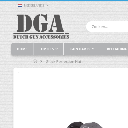
Ga
TAAL
NEDERLANDS
naar
de
inhoud
Zoek
HOME
OPTICS
GUN PARTS
RELOADING
Home
Glock Perfection Hat
Ga
naar
het
einde
van
de
afbeeldingen-
gallerij