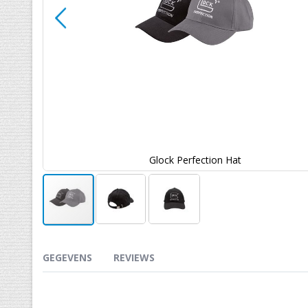
Glock Perfection Hat
Ga
naar
het
GEGEVENS
REVIEWS
begin
van
de
.
afbeeldingen-