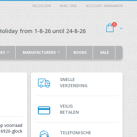
INLOGGEN
MAIL ONS
ACCOUNT AANMAKEN
producten
0
Cart
oliday from 1-8-26 until 24-8-26
IES
MANUFACTURERS
BOOKS
SALE
SNELLE
VERZENDING
VEILIG
BETALEN
op voorraad
6920-glock
TELEFONISCHE