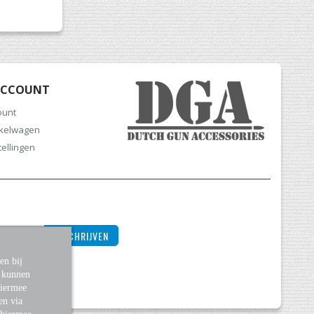
ACCOUNT
ount
nkelwagen
tellingen
INSCHRIJVEN
en bij
s kunnen
Hiermee
en via