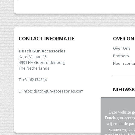
gallerij
CONTACT INFORMATIE
OVER ON
Over Ons
Dutch Gun Accessories
Partners
Karel V Laan 15
4931 HA Geertruidenberg
Neem conta
The Netherlands
T: +31 621343141
NIEUWSB
E: info@dutch-gun-accessories.com
Meld u aan v
hoogte van 
Deze website ge
Dutch-gun-access
wij en derde par
kunnen wij en d