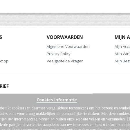
S
VOORWAARDEN
MIJN 
Algemene Voorwaarden
Mijn Acc
Privacy Policy
Mijn Wi
ct op
Veelgestelde Vragen
Mijn Bes
RIEF
oor onze nieuwsbrief en blijf altijd op de
Cookies Informatie
het laatste nieuws en aanbiedingen.
bruikt cookies (en daarmee vergelijkbare technieken) om het bezoek en winkel
Abonneer
ories.com voor u nog makkelijker en persoonlijker te maken. Met deze cookie
u
tijen uw internetgedrag binnen en buiten onze website volgen en verzamelen. 
op
erde partijen advertenties aanpassen aan uw interesses en kunt u informatie del
onze