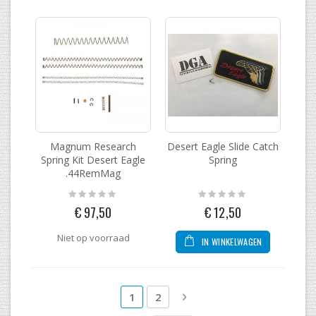
Magnum Research
Desert Eagle Slide Catch
Spring Kit Desert Eagle
Spring
.44RemMag
Rating:
Rating:
0%
0%
€ 97,50
€ 12,50
Niet op voorraad
IN WINKELWAGEN
Pagina
U lees momenteel pagina
Pagina
Pagina
Volgende
1
2