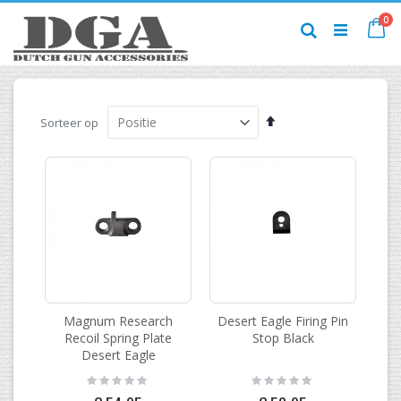
Ga
pr
0
naar
Ca
Zoek
de
inhoud
Van
Sorteer op
hoog
naar
laag
sorteren
Magnum Research
Desert Eagle Firing Pin
Recoil Spring Plate
Stop Black
Desert Eagle
Rating:
Rating:
0%
0%