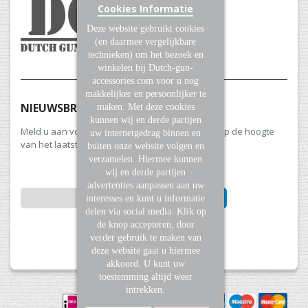
Cookies Informatie
Deze website gebruikt cookies
(en daarmee vergelijkbare
technieken) om het bezoek en
winkelen bij Dutch-gun-
accessories.com voor u nog
makkelijker en persoonlijker te
NIEUWSBRIEF
maken. Met deze cookies
kunnen wij en derde partijen
Meld u aan voor onze nieuwsbrief en blijf altijd op de hoogte
uw internetgedrag binnen en
van het laatste nieuws en aanbiedingen.
buiten onze website volgen en
verzamelen. Hiermee kunnen
wij en derde partijen
advertenties aanpassen aan uw
INSCHRIJVEN
interesses en kunt u informatie
delen via social media. Klik op
de knop accepteren, door
Abonneer
verder gebruik te maken van
u
deze website gaat u hiermee
op
akkoord. U kunt uw
onze
toestemming altijd weer
nieuwsbrief
intrekken.