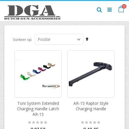
Ga
pr
0
naar
Ca
Zoek
de
inhoud
Van
Sorteer op
hoog
naar
laag
sorteren
Toni System Extended
AR-15 Raptor Style
Charging Handle Latch
Charging Handle
AR-15
Rating:
Rating:
0%
0%