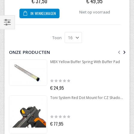
€ 37,50
€ 49,95
Niet op voorraad
IN WINKELWAGEN
Filteren
Toon
ONZE PRODUCTEN
MBX Yellow Buffer Spring With Buffer Pad
Rating:
0%
€ 24,95
Toni System Red Dot Mount for CZ Shadow 2 Optic Ready
Rating:
0%
€ 77,95