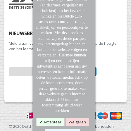
(en daarmee vergelijkbare
technieken) om het bezoek en
winkelen bij Dutch-gun-
accessories.com voor u nog
makkelijker en persoonlijker te
NIEUWSBRIEF
maken. Met deze cookies
kunnen wij en derde partijen
Meld u aan voor onze nieuwsbrief en blijf altijd op de hoogte
uw internetgedrag binnen en
van het laatste nieuws en aanbiedingen.
buiten onze website volgen en
verzamelen. Hiermee kunnen
wij en derde partijen
advertenties aanpassen aan uw
INSCHRIJVEN
interesses en kunt u informatie
delen via social media. Klik op
de knop accepteren, door
Abonneer
verder gebruik te maken van
u
deze website gaat u hiermee
op
akkoord. U kunt uw
onze
toestemming altijd weer
nieuwsbrief
intrekken.
Accepteer
Weigeren
© 2026 Dutch Gun Accessories. Alle rechten voorbehouden.