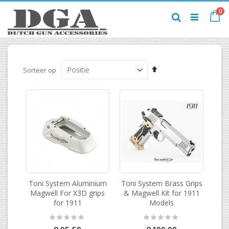
Ga
pr
0
naar
Ca
Zoek
de
inhoud
Van
Sorteer op
hoog
naar
laag
sorteren
Toni System Aluminium
Toni System Brass Grips
Magwell For X3D grips
& Magwell Kit for 1911
for 1911
Models
Rating:
Rating:
0%
0%