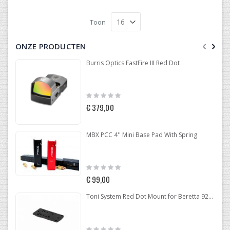
Toon
ONZE PRODUCTEN
Burris Optics FastFire III Red Dot
Rating:
0%
€ 379,00
MBX PCC 4'' Mini Base Pad With Spring
Rating:
0%
€ 99,00
Toni System Red Dot Mount for Beretta 92-96-98
Rating: