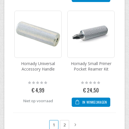
Hornady Universal
Hornady Small Primer
Accessory Handle
Pocket Reamer Kit
Rating:
Rating:
0%
0%
€ 4,99
€ 24,50
Niet op voorraad
IN WINKELWAGEN
Pagina
U lees momenteel pagina
Pagina
Pagina
Volgende
1
2