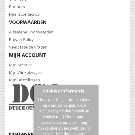
Partners
Neem contact op
VOORWAARDEN
Algemene Voorwaarden
Privacy Policy
Veelgestelde Vragen
MIJN ACCOUNT
Mijn Account
Mijn Winkelwagen
Mijn Bestellingen
Cookies Informatie
Deze website gebruikt cookies
(en daarmee vergelijkbare
technieken) om het bezoek en
winkelen bij Dutch-gun-
accessories.com voor u nog
makkelijker en persoonlijker te
NIEUWSBRIEF
maken. Met deze cookies