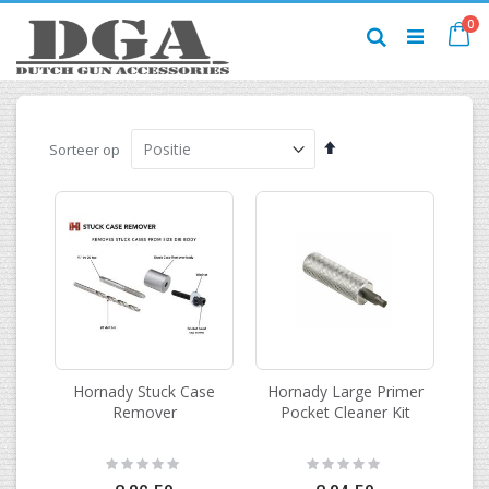
Ga
pr
0
naar
Ca
Zoek
de
inhoud
Van
Sorteer op
hoog
naar
laag
sorteren
Hornady Stuck Case
Hornady Large Primer
Remover
Pocket Cleaner Kit
Rating:
Rating:
0%
0%