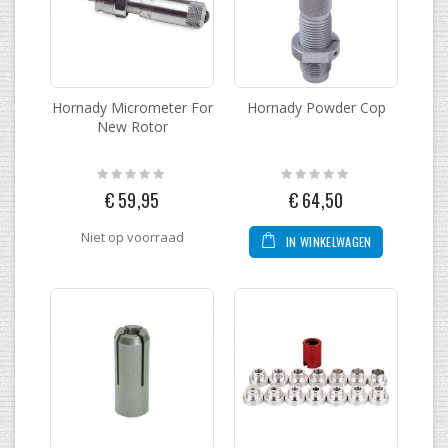
Hornady Micrometer For
Hornady Powder Cop
New Rotor
Rating:
Rating:
0%
0%
€ 59,95
€ 64,50
Niet op voorraad
IN WINKELWAGEN