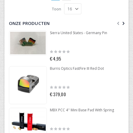
Toon
ONZE PRODUCTEN
Sierra United States - Germany Pin
Rating:
0%
€ 4,95
Burris Optics FastFire III Red Dot
Rating:
0%
€ 379,00
MBX PCC 4'' Mini Base Pad With Spring
Rating:
0%