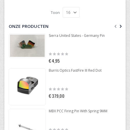
Toon
ONZE PRODUCTEN
Sierra United States - Germany Pin
Rating:
0%
€ 4,95
Burris Optics FastFire III Red Dot
Rating:
0%
€ 379,00
MBX PCC Firing Pin With Spring 9MM
Rating: