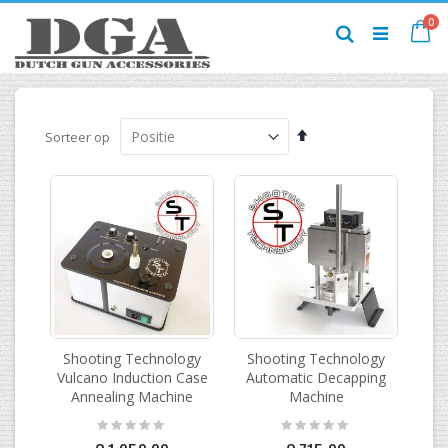
Ga
pr
0
naar
Ca
Zoek
de
inhoud
Van
Sorteer op
hoog
naar
laag
sorteren
Shooting Technology
Shooting Technology
Vulcano Induction Case
Automatic Decapping
Annealing Machine
Machine
Rating:
Rating:
0%
0%