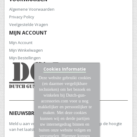
Algemene Voorwaarden
Privacy Policy
Veelgestelde Vragen
MIJN ACCOUNT
Mijn Account
Mijn Winkelwagen
Mijn Bestellingen
Cookies Informatie
Deze website gebruikt cookies
(en daarmee vergelijkbare
technieken) om het bezoek en
winkelen bij Dutch-gun-
accessories.com voor u nog
makkelijker en persoonlijker te
NIEUWSBRIEF
maken. Met deze cookies
kunnen wij en derde partijen
Meld u aan voor onze nieuwsbrief en blijf altijd op de hoogte
uw internetgedrag binnen en
van het laatste nieuws en aanbiedingen.
buiten onze website volgen en
verzamelen. Hiermee kunnen