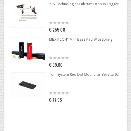
ZEV Technologies Fulcrum Drop In Trigger Kit Glock .40 GEN 4
Rating:
0%
€ 255,00
MBX PCC 4'' Mini Base Pad With Spring
Rating:
0%
€ 99,00
Toni System Red Dot Mount for Beretta 92-96-98
Rating:
0%
€ 77,95