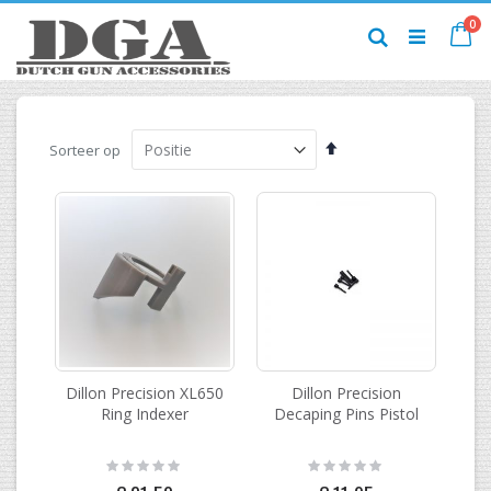
Ga
pr
0
naar
Ca
Zoek
de
inhoud
Van
Sorteer op
hoog
naar
laag
sorteren
Dillon Precision XL650
Dillon Precision
Ring Indexer
Decaping Pins Pistol
Rating:
Rating:
0%
0%