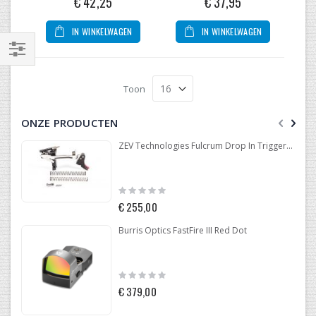
€ 42,25
€ 37,95
IN WINKELWAGEN
IN WINKELWAGEN
Filteren
Toon
ONZE PRODUCTEN
ZEV Technologies Fulcrum Drop In Trigger Kit Glock .40 GEN 4
Rating:
0%
€ 255,00
Burris Optics FastFire III Red Dot
Rating:
0%
€ 379,00