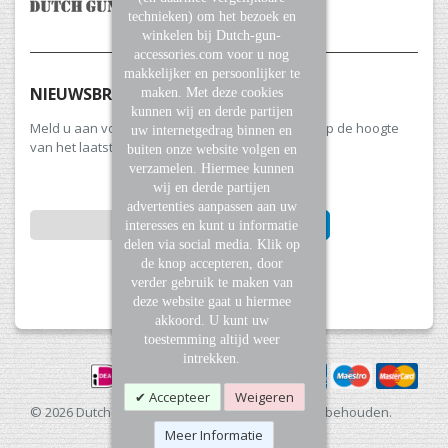
technieken) om het bezoek en
winkelen bij Dutch-gun-
accessories.com voor u nog
makkelijker en persoonlijker te
NIEUWSBRIEF
maken. Met deze cookies
kunnen wij en derde partijen
Meld u aan voor onze nieuwsbrief en blijf altijd op de hoogte
uw internetgedrag binnen en
van het laatste nieuws en aanbiedingen.
buiten onze website volgen en
verzamelen. Hiermee kunnen
wij en derde partijen
advertenties aanpassen aan uw
INSCHRIJVEN
interesses en kunt u informatie
delen via social media. Klik op
de knop accepteren, door
Abonneer
verder gebruik te maken van
u
deze website gaat u hiermee
op
akkoord. U kunt uw
onze
toestemming altijd weer
nieuwsbrief
intrekken.
Accepteer
Weigeren
© 2026 Dutch Gun Accessories. Alle rechten voorbehouden.
Meer Informatie