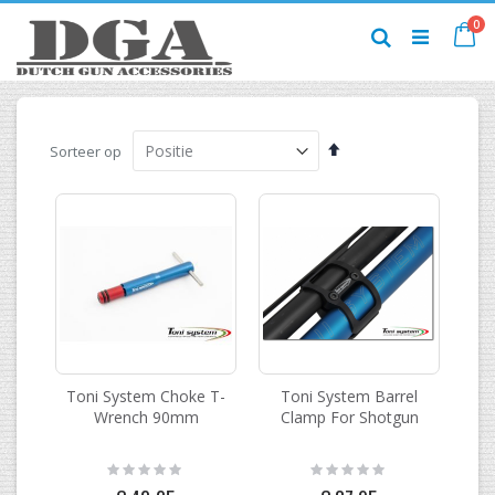
Ga
pr
0
naar
Ca
Zoek
de
inhoud
Van
Sorteer op
hoog
naar
laag
sorteren
Toni System Choke T-
Toni System Barrel
Wrench 90mm
Clamp For Shotgun
Rating:
Rating:
0%
0%