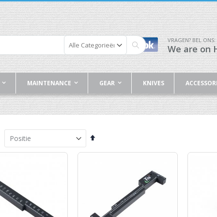
VRAGEN? BEL ONS:
We are on H
Zoek
MAINTENANCE
GEAR
KNIVES
ACCESSOR
Van
hoog
naar
laag
sorteren