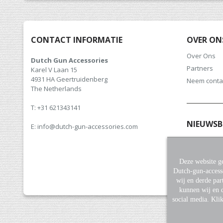
CONTACT INFORMATIE
OVER ON
Over Ons
Dutch Gun Accessories
Partners
Karel V Laan 15
4931 HA Geertruidenberg
Neem conta
The Netherlands
T: +31 621343141
NIEUWSB
E: info@dutch-gun-accessories.com
Meld u aan v
hoogte van 
Deze website ge
Dutch-gun-access
wij en derde par
kunnen wij en d
social media. Kli