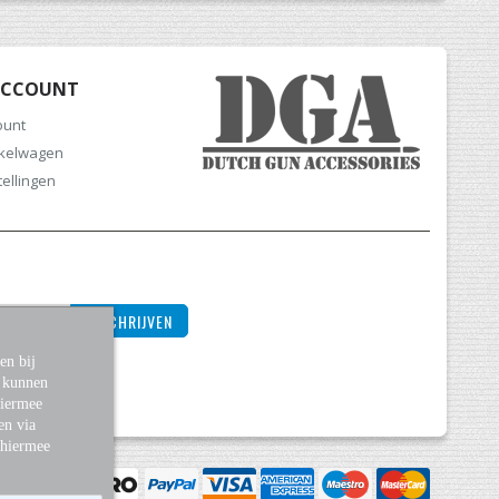
ACCOUNT
ount
nkelwagen
tellingen
INSCHRIJVEN
en bij
s kunnen
Hiermee
en via
 hiermee