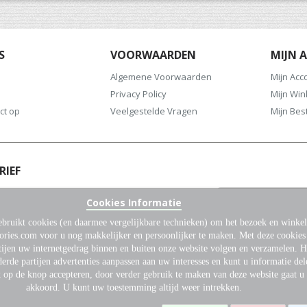
S
VOORWAARDEN
MIJN 
Algemene Voorwaarden
Mijn Acc
Privacy Policy
Mijn Wi
ct op
Veelgestelde Vragen
Mijn Bes
RIEF
oor onze nieuwsbrief en blijf altijd op de
Cookies Informatie
het laatste nieuws en aanbiedingen.
bruikt cookies (en daarmee vergelijkbare technieken) om het bezoek en winkel
Abonneer
ories.com voor u nog makkelijker en persoonlijker te maken. Met deze cookie
u
tijen uw internetgedrag binnen en buiten onze website volgen en verzamelen. 
op
erde partijen advertenties aanpassen aan uw interesses en kunt u informatie del
onze
k op de knop accepteren, door verder gebruik te maken van deze website gaat u
nieuwsbrief
akkoord. U kunt uw toestemming altijd weer intrekken.
© 2026 Dutch Gun Accessories. Alle rechten voorbehouden.