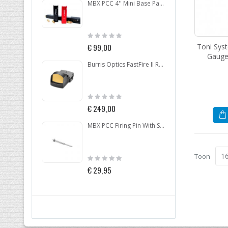
MBX PCC 4'' Mini Base Pad With Spring
Rating:
Ratin
0%
0%
Toni Sys
€ 99,00
€ 4,9
Gauge 
Burris Optics FastFire II Red Dot 4MOA
Rating:
Ratin
0%
0%
€ 249,00
€ 24
MBX PCC Firing Pin With Spring 9MM
Toon
Rating:
Ratin
0%
0%
€ 29,95
€ 77,