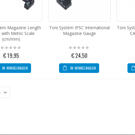
Sierra United States - Germany Pin
g:
tem Magazine Length
Toni System IPSC International
Toni Sys
5
with Metric Scale
Magazine Gauge
CA
MBX Yellow Buffer Spring With Buffer Pad
(cm/mm)
Rating:
Rating:
0%
0%
€ 19,95
€ 24,50
g:
,95
IN WINKELWAGEN
IN WINKELWAGEN
Toni System Red Dot Mount for CZ Shadow 2 Optic Ready
g:
95