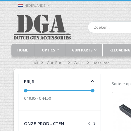
Ga
TAAL
NEDERLANDS
naar
de
inhoud
Zoek
HOME
OPTICS
GUN PARTS
RELOADING
Home
Gun Parts
Canik
Base Pad
PRIJS
Sorteer op
€ 19,95 - € 44,50
ONZE PRODUCTEN