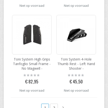
Niet op voorraad
Niet op voorraad
Toni System High Grips
Toni System 4-Hole
Tanfoglio Small Frame -
Thumb Rest - Left Hand
No Magwell -
Shooter -
Rating:
Rating:
0%
0%
€ 82,95
€ 45,50
Niet op voorraad
Niet op voorraad
Pagina
U lees momenteel pagina
Pagina
Pagina
Volgende
1
2