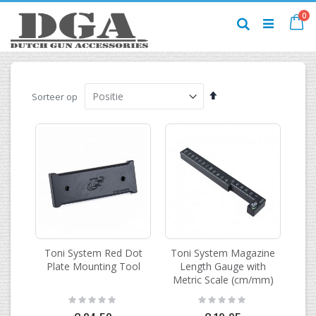
Ga
pr
0
naar
Ca
Zoek
de
inhoud
Van
Sorteer op
hoog
naar
laag
sorteren
Toni System Red Dot
Toni System Magazine
Plate Mounting Tool
Length Gauge with
Metric Scale (cm/mm)
Rating:
Rating:
0%
0%