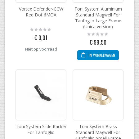
Vortex Defender-CCW
Toni System Aluminium
Red Dot 6MOA
Standard Magwell For
Tanfoglio Large Frame
(Unica version)
Rating:
0%
Rating:
€ 0,01
0%
€ 99,50
Niet op voorraad
IN WINKELWAGEN
Toni System Slide Racker
Toni System Brass
For Tanfoglio
Standard Magwell For
Tanfoglio Small Frame