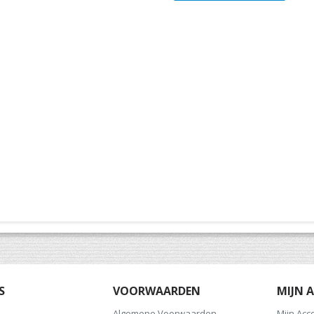
S
VOORWAARDEN
MIJN 
Algemene Voorwaarden
Mijn Acc