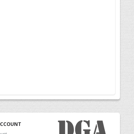
ACCOUNT
ount