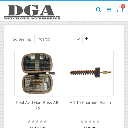
Ga
pr
0
naar
Ca
Zoek
de
inhoud
Van
Sorteer op
hoog
naar
laag
sorteren
Real Avid Gun Boss AR-
AR-15 Chamber Brush
15
Rating:
Rating:
0%
0%