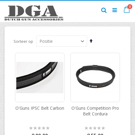
Ga
pr
0
naar
Ca
Zoek
de
inhoud
Van
Sorteer op
hoog
naar
laag
sorteren
O'Guns IPSC Belt Carbon
O'Guns Competition Pro
Belt Cordura
Rating:
Rating:
0%
0%