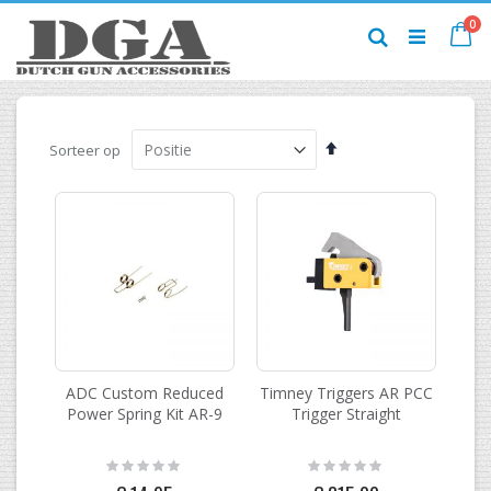
Ga
pr
0
naar
Ca
Zoek
de
inhoud
Van
Sorteer op
hoog
naar
laag
sorteren
ADC Custom Reduced
Timney Triggers AR PCC
Power Spring Kit AR-9
Trigger Straight
Rating:
Rating:
0%
0%