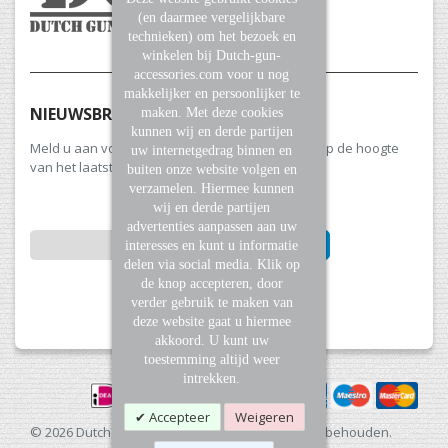
(en daarmee vergelijkbare
technieken) om het bezoek en
winkelen bij Dutch-gun-
accessories.com voor u nog
makkelijker en persoonlijker te
NIEUWSBRIEF
maken. Met deze cookies
kunnen wij en derde partijen
Meld u aan voor onze nieuwsbrief en blijf altijd op de hoogte
uw internetgedrag binnen en
van het laatste nieuws en aanbiedingen.
buiten onze website volgen en
verzamelen. Hiermee kunnen
wij en derde partijen
advertenties aanpassen aan uw
INSCHRIJVEN
interesses en kunt u informatie
delen via social media. Klik op
de knop accepteren, door
Abonneer
verder gebruik te maken van
u
deze website gaat u hiermee
op
akkoord. U kunt uw
onze
toestemming altijd weer
nieuwsbrief
intrekken.
Accepteer
Weigeren
© 2026 Dutch Gun Accessories. Alle rechten voorbehouden.