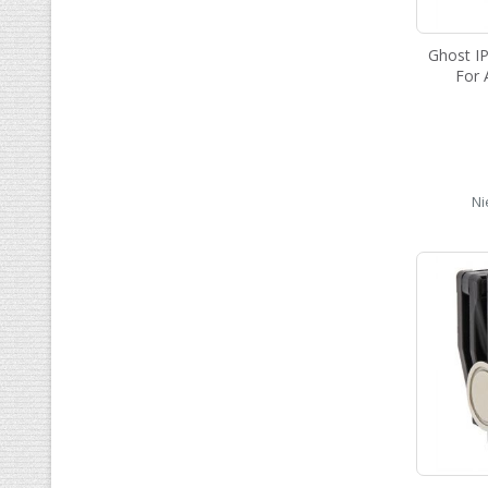
Ghost I
For 
Ni