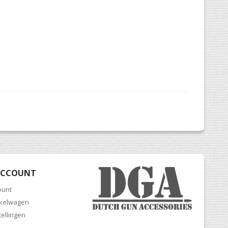
ACCOUNT
ount
nkelwagen
tellingen