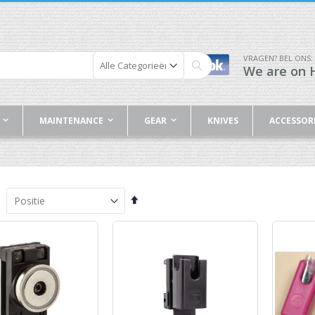
VRAGEN? BEL ONS:
We are on H
Zoek
MAINTENANCE
GEAR
KNIVES
ACCESSOR
Van
hoog
naar
laag
sorteren