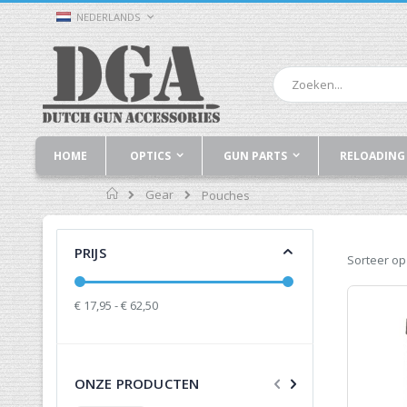
Ga
TAAL
NEDERLANDS
naar
de
inhoud
Zoek
HOME
OPTICS
GUN PARTS
RELOADING
Home
Gear
Pouches
PRIJS
Sorteer op
€ 17,95 - € 62,50
ONZE PRODUCTEN