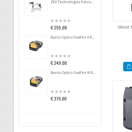
ZEV Technologies Fulcrum Drop In Trigger Kit Glock .40 GEN 4
Rating:
Ratin
0%
0%
Ghost 
€ 255,00
€ 29
Burris Optics FastFire II Red Dot 4MOA
Rating:
Ratin
0%
0%
€ 249,00
€ 4,9
Burris Optics FastFire III Red Dot
Rating:
Ratin
0%
0%
€ 379,00
€ 77,