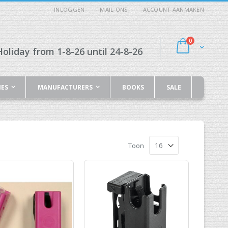
INLOGGEN
MAIL ONS
ACCOUNT AANMAKEN
producten
0
Cart
oliday from 1-8-26 until 24-8-26
IES
MANUFACTURERS
BOOKS
SALE
Toon