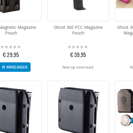
MBX PCC Firing Pin With Spring 9MM
g:
Magnetic Magazine
Ghost 360 PCC Magazine
Ghost 3
,95
Pouch
Pouch
Maga
Sierra United States - Germany Pin
Rating:
Rating:
0%
0%
€ 29,95
€ 39,95
g:
5
IN WINKELWAGEN
Niet op voorraad
N
Toni System Red Dot Mount for Beretta 92-96-98
g:
95