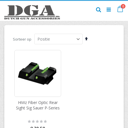
Ga
pr
0
naar
Ca
Zoek
de
inhoud
Van
Sorteer op
hoog
naar
laag
sorteren
HiViz Fiber Optic Rear
Sight Sig Sauer P-Series
Rating:
0%