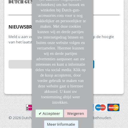
technieken) om het bezoek en
winkelen bij Dutch-gun-
accessories.com voor u nog
makkelijker en persoonlijker te
NIEUWSBRIEF
maken. Met deze cookies
kunnen wij en derde partijen
Meld u aan voor onze nieuwsbrief en blijf altijd op de hoogte
uw internetgedrag binnen en
van het laatste nieuws en aanbiedingen.
buiten onze website volgen en
verzamelen. Hiermee kunnen
wij en derde partijen
advertenties aanpassen aan uw
INSCHRIJVEN
interesses en kunt u informatie
delen via social media. Klik op
de knop accepteren, door
Abonneer
verder gebruik te maken van
u
deze website gaat u hiermee
op
akkoord. U kunt uw
onze
toestemming altijd weer
nieuwsbrief
intrekken.
Accepteer
Weigeren
© 2026 Dutch Gun Accessories. Alle rechten voorbehouden.
Meer Informatie