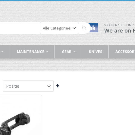
VRAGEN? BEL ONS:
We are on H
Zoek
MAINTENANCE
GEAR
KNIVES
ACCESSOR
Van
hoog
naar
laag
sorteren