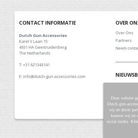
CONTACT INFORMATIE
OVER ON
Over Ons
Dutch Gun Accessories
Partners
Karel V Laan 15
4931 HA Geertruidenberg
Neem conta
The Netherlands
T: +31 621343141
NIEUWSB
E: info@dutch-gun-accessories.com
Meld u aan v
hoogte van 
Deze website ge
Dutch-gun-access
wij en derde par
kunnen wij en d
social media. Kli