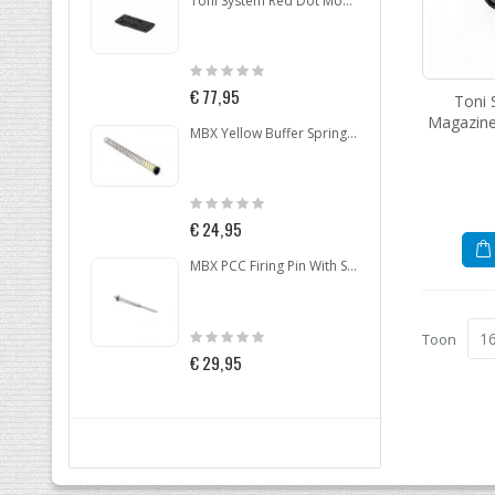
Toni System Red Dot Mount for Beretta 92-96-98
Rating:
Ratin
0%
0%
€ 77,95
€ 99
Toni 
Magazine
MBX Yellow Buffer Spring With Buffer Pad
Rating:
Ratin
0%
0%
€ 24,95
€ 24
MBX PCC Firing Pin With Spring 9MM
Rating:
Ratin
Toon
0%
0%
€ 29,95
€ 77,