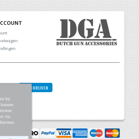
ACCOUNT
ount
nkelwagen
tellingen
INSCHRIJVEN
en bij
s kunnen
Hiermee
en via
 hiermee