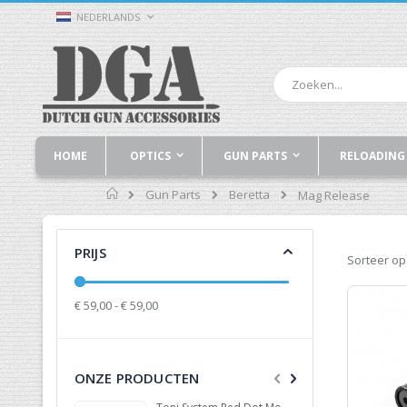
Ga
TAAL
NEDERLANDS
naar
de
inhoud
Zoek
HOME
OPTICS
GUN PARTS
RELOADING
Home
Gun Parts
Beretta
Mag Release
PRIJS
Sorteer op
€ 59,00 - € 59,00
ONZE PRODUCTEN