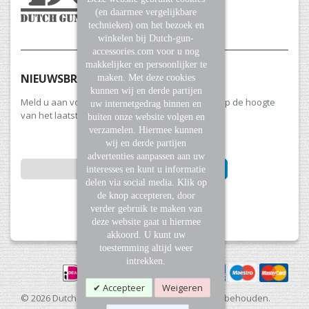
(en daarmee vergelijkbare
technieken) om het bezoek en
winkelen bij Dutch-gun-
accessories.com voor u nog
makkelijker en persoonlijker te
NIEUWSBRIEF
maken. Met deze cookies
kunnen wij en derde partijen
Meld u aan voor onze nieuwsbrief en blijf altijd op de hoogte
uw internetgedrag binnen en
van het laatste nieuws en aanbiedingen.
buiten onze website volgen en
verzamelen. Hiermee kunnen
wij en derde partijen
advertenties aanpassen aan uw
INSCHRIJVEN
interesses en kunt u informatie
delen via social media. Klik op
de knop accepteren, door
Abonneer
verder gebruik te maken van
u
deze website gaat u hiermee
op
akkoord. U kunt uw
onze
toestemming altijd weer
nieuwsbrief
intrekken.
Accepteer
Weigeren
© 2026 Dutch Gun Accessories. Alle rechten voorbehouden.