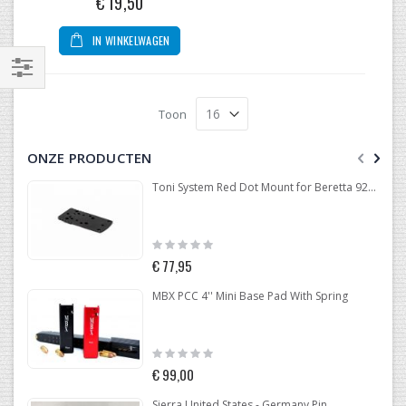
€ 19,50
IN WINKELWAGEN
Filteren
Toon
ONZE PRODUCTEN
Toni System Red Dot Mount for Beretta 92-96-98
Rating:
0%
€ 77,95
MBX PCC 4'' Mini Base Pad With Spring
Rating:
0%
€ 99,00
Sierra United States - Germany Pin