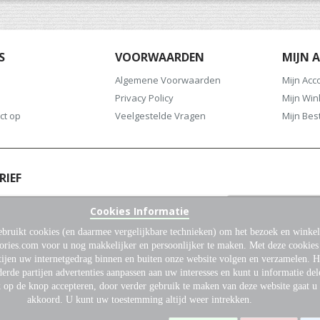
S
VOORWAARDEN
MIJN 
Algemene Voorwaarden
Mijn Acc
Privacy Policy
Mijn Wi
ct op
Veelgestelde Vragen
Mijn Bes
RIEF
oor onze nieuwsbrief en blijf altijd op de
Cookies Informatie
het laatste nieuws en aanbiedingen.
bruikt cookies (en daarmee vergelijkbare technieken) om het bezoek en winkel
Abonneer
ories.com voor u nog makkelijker en persoonlijker te maken. Met deze cookie
u
tijen uw internetgedrag binnen en buiten onze website volgen en verzamelen. 
op
erde partijen advertenties aanpassen aan uw interesses en kunt u informatie del
onze
k op de knop accepteren, door verder gebruik te maken van deze website gaat u
nieuwsbrief
akkoord. U kunt uw toestemming altijd weer intrekken.
© 2026 Dutch Gun Accessories. Alle rechten voorbehouden.