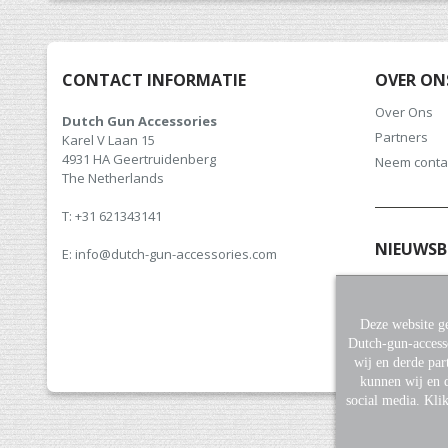
CONTACT INFORMATIE
OVER ON
Over Ons
Dutch Gun Accessories
Partners
Karel V Laan 15
4931 HA Geertruidenberg
Neem conta
The Netherlands
T: +31 621343141
NIEUWSB
E: info@dutch-gun-accessories.com
Meld u aan v
hoogte van 
Deze website ge
Dutch-gun-access
wij en derde par
kunnen wij en d
social media. Kli