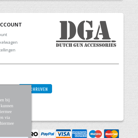
ACCOUNT
ount
nkelwagen
tellingen
INSCHRIJVEN
en bij
s kunnen
Hiermee
en via
 hiermee