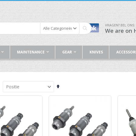
VRAGEN? BEL ONS:
We are on H
Zoek
MAINTENANCE
GEAR
KNIVES
ACCESSOR
Van
hoog
naar
laag
sorteren