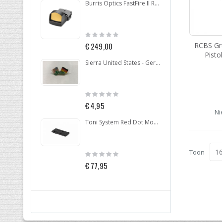
Burris Optics FastFire II Red Dot 4MOA
Rating:
Ratin
0%
0%
RCBS Gr
€ 249,00
€ 29
Pisto
Sierra United States - Germany Pin
Rating:
Ratin
0%
0%
€ 4,95
€ 25
Ni
Toni System Red Dot Mount for Beretta 92-96-98
Toon
Rating:
Ratin
0%
0%
€ 77,95
€ 24