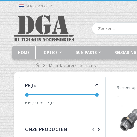
Ga
TAAL
NEDERLANDS
naar
de
inhoud
Zoek
HOME
OPTICS
GUN PARTS
RELOADING
Home
Manufacturers
RCBS
PRIJS
Sorteer op
€ 69,00 - € 119,00
ONZE PRODUCTEN