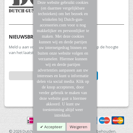
Deze website gebruikt cookies
(en daarmee vergelijkbare
technieken) om het bezoek en
winkelen bij Dutch-gun-
accessories.com voor u nog
makkelijker en persoonlijker te
NIEUWSBRIEF
maken. Met deze cookies
kunnen wij en derde partijen
Meld u aan voor onze nieuwsbrief en blijf altijd op de hoogte
uw internetgedrag binnen en
van het laatste nieuws en aanbiedingen.
buiten onze website volgen en
verzamelen. Hiermee kunnen
wij en derde partijen
advertenties aanpassen aan uw
INSCHRIJVEN
interesses en kunt u informatie
delen via social media. Klik op
de knop accepteren, door
Abonneer
verder gebruik te maken van
u
deze website gaat u hiermee
op
akkoord. U kunt uw
onze
toestemming altijd weer
nieuwsbrief
intrekken.
Accepteer
Weigeren
© 2026 Dutch Gun Accessories. Alle rechten voorbehouden.