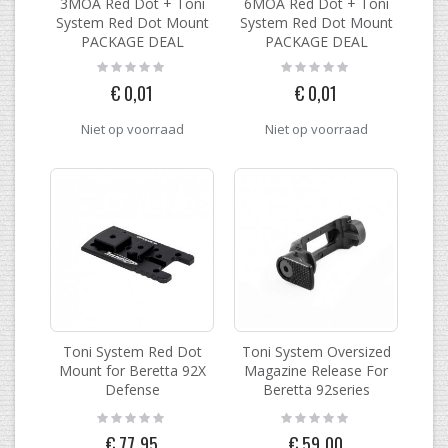
3MOA Red Dot + Toni
6MOA Red Dot + Toni
System Red Dot Mount
System Red Dot Mount
PACKAGE DEAL
PACKAGE DEAL
Rating:
Rating:
0%
0%
€ 0,01
€ 0,01
Niet op voorraad
Niet op voorraad
Toni System Red Dot
Toni System Oversized
Mount for Beretta 92X
Magazine Release For
Defense
Beretta 92series
Rating:
Rating:
0%
0%
€ 77,95
€ 59,00