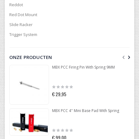
Reddot
Red Dot Mount
Slide Racker
Trigger System
ONZE PRODUCTEN
MBX PCC Firing Pin With Spring 9MM
Rating:
0%
€ 29,95
MBX PCC 4'' Mini Base Pad With Spring
Rating:
0%
€ 99,00