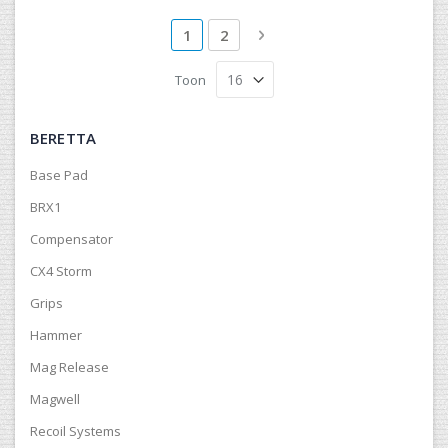
Pagina
U lees momenteel pagina
Pagina
Pagina
Volgende
1
2
Toon
BERETTA
Base Pad
BRX1
Compensator
CX4 Storm
Grips
Hammer
Mag Release
Magwell
Recoil Systems