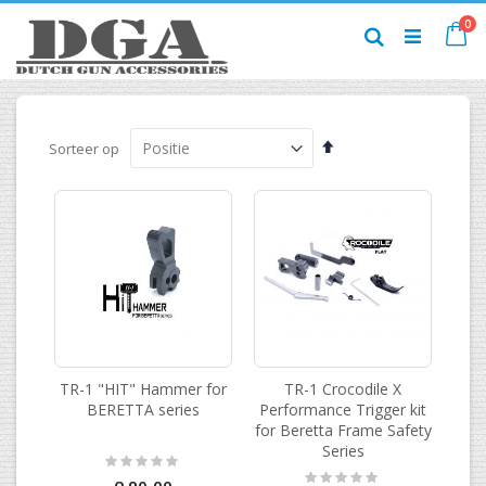
Ga
pr
0
naar
Ca
Zoek
de
inhoud
Van
Sorteer op
hoog
naar
laag
sorteren
TR-1 "HIT" Hammer for
TR-1 Crocodile X
BERETTA series
Performance Trigger kit
for Beretta Frame Safety
Series
Rating:
0%
Rating: