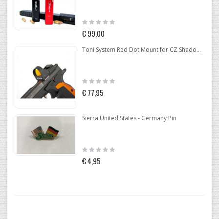
Rating:
0%
€ 99,00
Toni System Red Dot Mount for CZ Shadow 2 Optic Ready
Rating:
0%
€ 77,95
Sierra United States - Germany Pin
Rating:
0%
€ 4,95