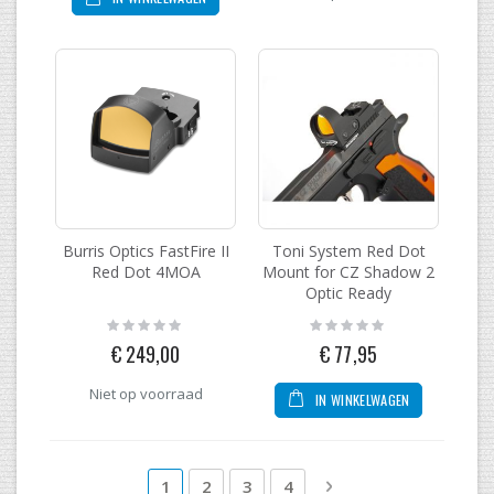
Burris Optics FastFire II
Toni System Red Dot
Red Dot 4MOA
Mount for CZ Shadow 2
Optic Ready
Rating:
Rating:
0%
0%
€ 249,00
€ 77,95
Niet op voorraad
IN WINKELWAGEN
Pagina
U lees momenteel pagina
Pagina
Pagina
Pagina
Pagina
Volgende
1
2
3
4