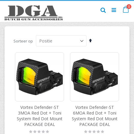
Ga
pr
0
naar
Ca
Zoek
de
inhoud
Van
Sorteer op
hoog
naar
laag
sorteren
Vortex Defender-ST
Vortex Defender-ST
3MOA Red Dot + Toni
6MOA Red Dot + Toni
System Red Dot Mount
System Red Dot Mount
PACKAGE DEAL
PACKAGE DEAL
Rating:
Rating: