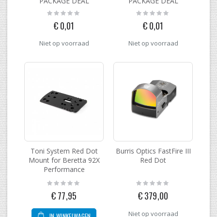
PACKAGE DEAL
PACKAGE DEAL
Rating:
Rating:
0%
0%
€ 0,01
€ 0,01
Niet op voorraad
Niet op voorraad
Toni System Red Dot
Burris Optics FastFire III
Mount for Beretta 92X
Red Dot
Performance
Rating:
Rating:
0%
0%
€ 77,95
€ 379,00
Niet op voorraad
IN WINKELWAGEN