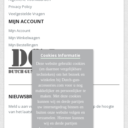
Privacy Policy
Veelgestelde Vragen
MIJN ACCOUNT
Mijn Account
Mijn Winkelwagen
Mijn Bestellingen
Cookies Informatie
Deze website gebruikt cookies
(en daarmee vergelijkbare
technieken) om het bezoek en
winkelen bij Dutch-gun-
accessories.com voor u nog
makkelijker en persoonlijker te
NIEUWSBRIEF
maken. Met deze cookies
kunnen wij en derde partijen
Meld u aan voor onze nieuwsbrief en blijf altijd op de hoogte
uw internetgedrag binnen en
van het laatste nieuws en aanbiedingen.
buiten onze website volgen en
verzamelen. Hiermee kunnen
wij en derde partijen