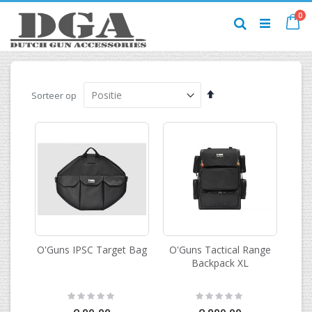
Ga
pr
0
naar
Ca
Zoek
de
inhoud
Van
Sorteer op
hoog
naar
laag
sorteren
O'Guns IPSC Target Bag
O'Guns Tactical Range
Backpack XL
Rating:
Rating:
0%
0%