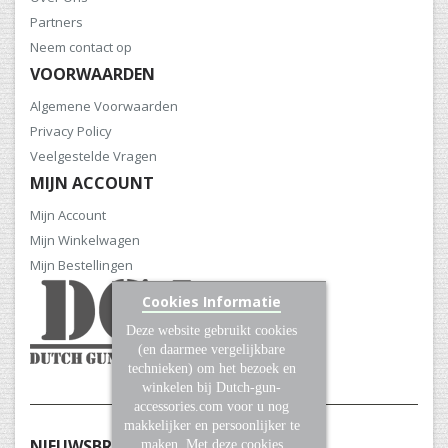
Partners
Neem contact op
VOORWAARDEN
Algemene Voorwaarden
Privacy Policy
Veelgestelde Vragen
MIJN ACCOUNT
Mijn Account
Mijn Winkelwagen
Mijn Bestellingen
Cookies Informatie
Deze website gebruikt cookies
(en daarmee vergelijkbare
technieken) om het bezoek en
winkelen bij Dutch-gun-
accessories.com voor u nog
makkelijker en persoonlijker te
NIEUWSBRIEF
maken. Met deze cookies