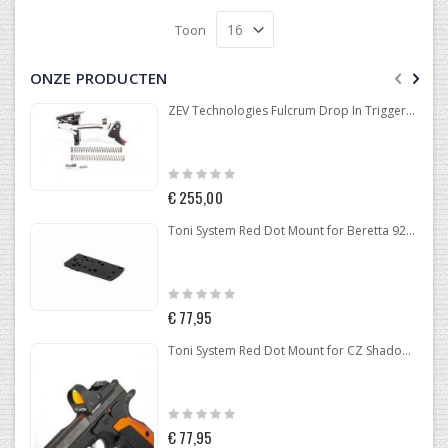
Toon
ONZE PRODUCTEN
ZEV Technologies Fulcrum Drop In Trigger Kit Glock .40 GEN 4
Rating:
0%
€ 255,00
Toni System Red Dot Mount for Beretta 92-96-98
Rating:
0%
€ 77,95
Toni System Red Dot Mount for CZ Shadow 2 Optic Ready
Rating:
0%
€ 77,95