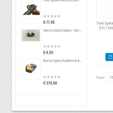
Toni System Red Dot Mount for CZ Shadow 2 Optic Ready
Rating:
Ratin
0%
0%
€ 77,95
€ 29
Toni Syst
STI / SV
Sierra United States - Germany Pin
Rating:
Ratin
0%
0%
€ 4,95
€ 99
Burris Optics FastFire III Red Dot
Rating:
Ratin
Toon
0%
0%
€ 379,00
€ 25