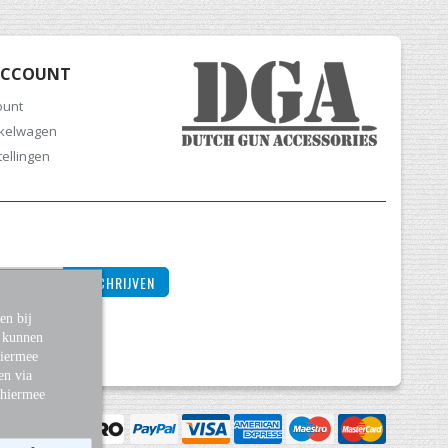
ACCOUNT
ount
nkelwagen
tellingen
INSCHRIJVEN
en bij
s kunnen
Hiermee
en via
 hiermee