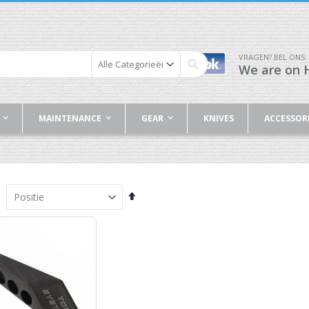
VRAGEN? BEL ONS:
We are on H
Zoek
MAINTENANCE
GEAR
KNIVES
ACCESSOR
Van
hoog
naar
laag
sorteren