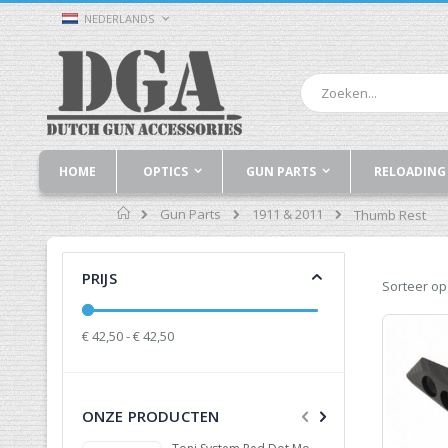
Ga
TAAL
NEDERLANDS
naar
de
inhoud
Zoek
HOME
OPTICS
GUN PARTS
RELOADING
Home
Gun Parts
1911 & 2011
Thumb Rest
PRIJS
Sorteer op
€ 42,50 - € 42,50
ONZE PRODUCTEN