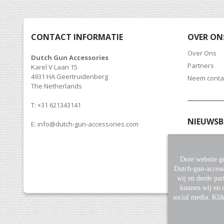
CONTACT INFORMATIE
OVER ON
Over Ons
Dutch Gun Accessories
Partners
Karel V Laan 15
4931 HA Geertruidenberg
Neem conta
The Netherlands
T: +31 621343141
NIEUWSB
E: info@dutch-gun-accessories.com
Meld u aan v
hoogte van 
Deze website ge
Dutch-gun-access
wij en derde par
kunnen wij en d
social media. Kli