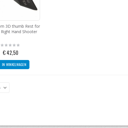
MBX PCC Firing Pin With Spring 9MM
g:
,95
em 3D thumb Rest for
I Right Hand Shooter
MBX PCC 4'' Mini Base Pad With Spring
Rating:
0%
€ 42,50
g:
,00
IN WINKELWAGEN
ZEV Technologies Fulcrum Drop In Trigger Kit Glock .40 GEN 4
g:
5,00