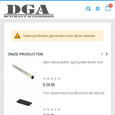
Ga
pr
0
naar
Ca
Zoek
de
inhoud
Geen producten gevonden voor deze selectie.
ONZE PRODUCTEN
MBX Yellow Buffer Spring With Buffer Pad
Rating:
0%
€ 24,95
Toni System Red Dot Mount for Beretta 92-96-98
Rating:
0%