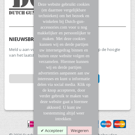
Deze website gebruikt cookies
(en daarmee vergelijkbare
technieken) om het bezoek en
winkelen bij Dutch-gun-
accessories.com voor u nog
makkelijker en persoonlijker te
NIEUWSBRIEF
maken. Met deze cookies
kunnen wij en derde partijen
Meld u aan voor onze nieuwsbrief en blijf altijd op de hoogte
uw internetgedrag binnen en
van het laatste nieuws en aanbiedingen.
buiten onze website volgen en
verzamelen. Hiermee kunnen
wij en derde partijen
advertenties aanpassen aan uw
INSCHRIJVEN
interesses en kunt u informatie
delen via social media. Klik op
de knop accepteren, door
Abonneer
verder gebruik te maken van
u
deze website gaat u hiermee
op
akkoord. U kunt uw
onze
toestemming altijd weer
nieuwsbrief
intrekken.
Accepteer
Weigeren