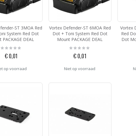
Toni System Red Dot Mount for CZ Shadow 2 Optic Ready
g:
efender-ST 3MOA Red
Vortex Defender-ST 6MOA Red
Vortex
95
oni System Red Dot
Dot + Toni System Red Dot
Red Do
Sierra United States - Germany Pin
t PACKAGE DEAL
Mount PACKAGE DEAL
Dot M
Rating:
Rating:
0%
0%
€ 0,01
€ 0,01
g:
5
et op voorraad
Niet op voorraad
N
Burris Optics FastFire III Red Dot
g:
9,00