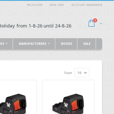
INLOGGEN
MAIL ONS
ACCOUNT AANMAKEN
producten
0
Cart
oliday from 1-8-26 until 24-8-26
IES
MANUFACTURERS
BOOKS
SALE
Toon