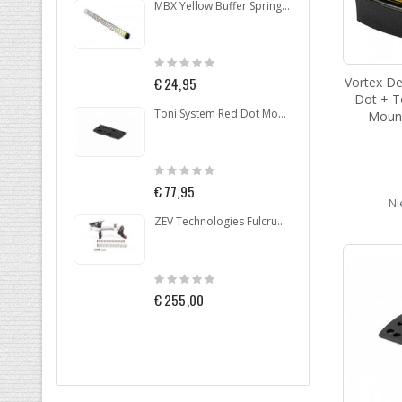
MBX Yellow Buffer Spring With Buffer Pad
Rating:
Ratin
0%
0%
Vortex D
€ 24,95
€ 77,
Dot + T
Toni System Red Dot Mount for Beretta 92-96-98
Moun
Rating:
Ratin
0%
0%
€ 77,95
€ 4,9
Ni
ZEV Technologies Fulcrum Drop In Trigger Kit Glock .40 GEN 4
Rating:
Ratin
0%
0%
€ 255,00
€ 37