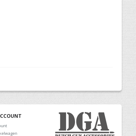
ACCOUNT
ount
nkelwagen