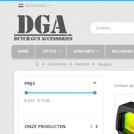
Ga
TAAL
NEDERLANDS
naar
de
inhoud
Zoek
HOME
OPTICS
GUN PARTS
RELOADING
Home
Gun Parts
Beretta
Reddot
PRIJS
Sorteer op
€ 0,01 - € 77,95
ONZE PRODUCTEN