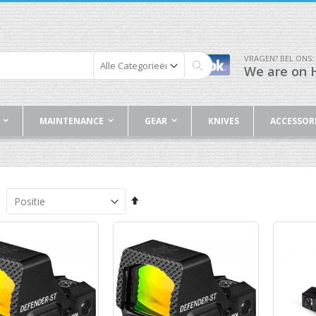
VRAGEN? BEL ONS:
We are on H
Zoek
MAINTENANCE
GEAR
KNIVES
ACCESSOR
Van
hoog
naar
laag
sorteren