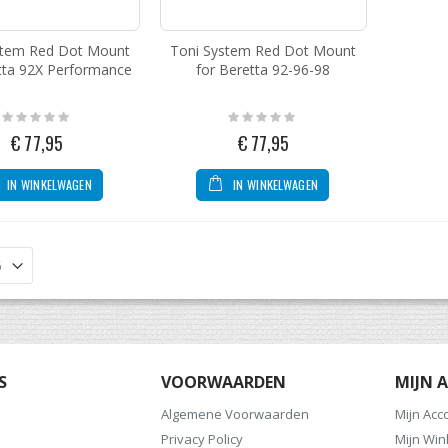
stem Red Dot Mount
Toni System Red Dot Mount
tta 92X Performance
for Beretta 92-96-98
Rating:
Rating:
0%
0%
€ 77,95
€ 77,95
IN WINKELWAGEN
IN WINKELWAGEN
S
VOORWAARDEN
MIJN 
Algemene Voorwaarden
Mijn Acc
Privacy Policy
Mijn Wi