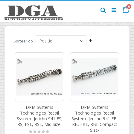
Ga
pr
0
naar
Ca
Zoek
de
inhoud
Van
Sorteer op
hoog
naar
laag
sorteren
DPM Systems
DPM Systems
Technologies Recoil
Technologies Recoil
System -Jericho 941 FS,
System -Jericho 941 FB,
RS, FSL, RSL, Mid Size-
RB, FBL, RBL Compact
Size-
Rating: