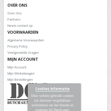
OVER ONS
Over Ons
Partners
Neem contact op
VOORWAARDEN
Algemene Voorwaarden
Privacy Policy
Veelgestelde Vragen
MIJN ACCOUNT
Mijn Account
Mijn Winkelwagen
Mijn Bestellingen
Cookies Informatie
Deze website gebruikt cookies
(en daarmee vergelijkbare
technieken) om het bezoek en
winkelen bij Dutch-gun-