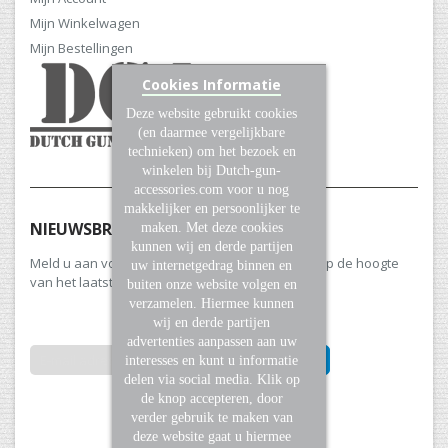
Mijn Winkelwagen
Mijn Bestellingen
Cookies Informatie
Deze website gebruikt cookies
(en daarmee vergelijkbare
technieken) om het bezoek en
winkelen bij Dutch-gun-
accessories.com voor u nog
makkelijker en persoonlijker te
NIEUWSBRIEF
maken. Met deze cookies
kunnen wij en derde partijen
Meld u aan voor onze nieuwsbrief en blijf altijd op de hoogte
uw internetgedrag binnen en
van het laatste nieuws en aanbiedingen.
buiten onze website volgen en
verzamelen. Hiermee kunnen
wij en derde partijen
advertenties aanpassen aan uw
INSCHRIJVEN
interesses en kunt u informatie
delen via social media. Klik op
de knop accepteren, door
Abonneer
verder gebruik te maken van
u
deze website gaat u hiermee
op