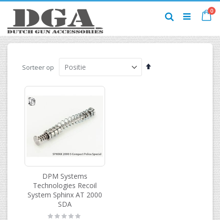
Ga
pr
0
naar
Ca
Zoek
de
inhoud
Van
Sorteer op
hoog
naar
laag
sorteren
DPM Systems
Technologies Recoil
System Sphinx AT 2000
SDA
Rating: