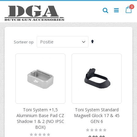
Ga
pr
0
naar
Ca
Zoek
de
inhoud
Van
Sorteer op
hoog
naar
laag
sorteren
Toni System +1,5
Toni System Standard
Aluminium Base Pad CZ
Magwell Glock 17 & 45
Shadow 1 & 2 (NO IPSC
GEN 6
BOX)
Rating:
0%
Rating: