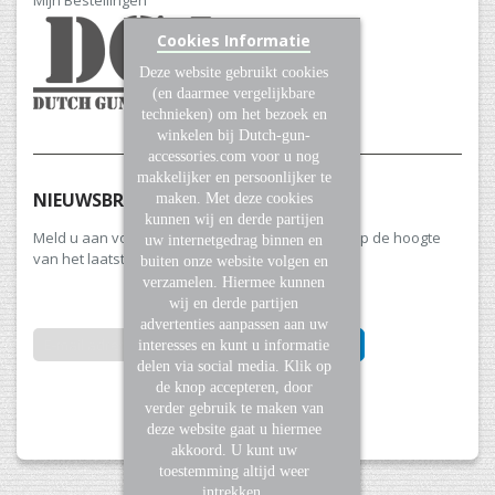
Cookies Informatie
Deze website gebruikt cookies
(en daarmee vergelijkbare
technieken) om het bezoek en
winkelen bij Dutch-gun-
accessories.com voor u nog
makkelijker en persoonlijker te
NIEUWSBRIEF
maken. Met deze cookies
kunnen wij en derde partijen
Meld u aan voor onze nieuwsbrief en blijf altijd op de hoogte
uw internetgedrag binnen en
van het laatste nieuws en aanbiedingen.
buiten onze website volgen en
verzamelen. Hiermee kunnen
wij en derde partijen
advertenties aanpassen aan uw
INSCHRIJVEN
interesses en kunt u informatie
delen via social media. Klik op
de knop accepteren, door
Abonneer
verder gebruik te maken van
u
deze website gaat u hiermee
op
akkoord. U kunt uw
onze
toestemming altijd weer
nieuwsbrief
intrekken.