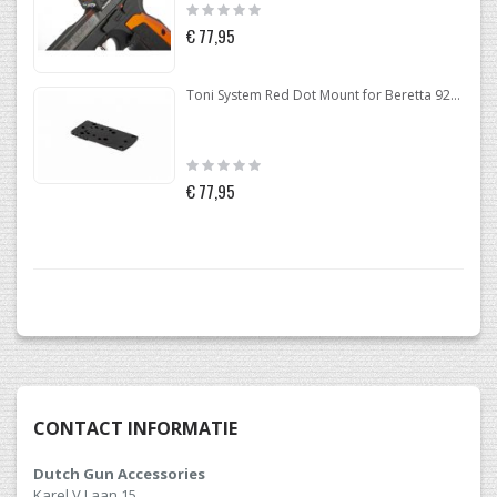
Rating:
0%
€ 77,95
Toni System Red Dot Mount for Beretta 92-96-98
Rating:
0%
€ 77,95
CONTACT INFORMATIE
Dutch Gun Accessories
Karel V Laan 15