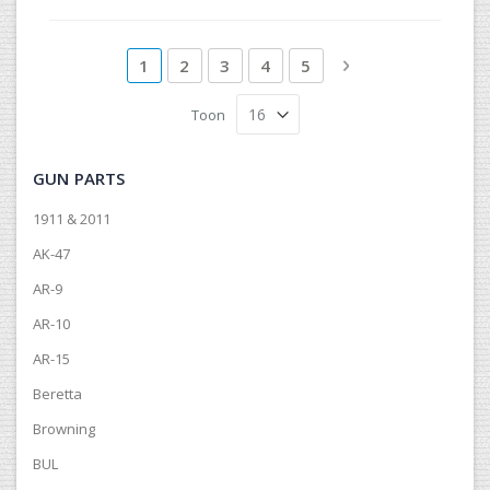
Pagina
U lees momenteel pagina
Pagina
Pagina
Pagina
Pagina
Pagina
Volgende
1
2
3
4
5
Toon
GUN PARTS
1911 & 2011
AK-47
AR-9
AR-10
AR-15
Beretta
Browning
BUL