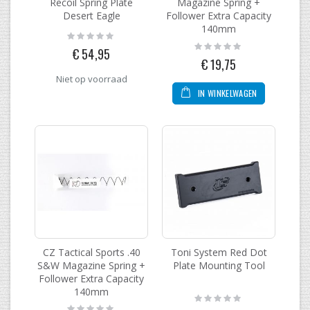
Recoil Spring Plate
Magazine Spring +
Desert Eagle
Follower Extra Capacity
140mm
Rating:
0%
Rating:
€ 54,95
0%
€ 19,75
Niet op voorraad
IN WINKELWAGEN
CZ Tactical Sports .40
Toni System Red Dot
S&W Magazine Spring +
Plate Mounting Tool
Follower Extra Capacity
140mm
Rating:
0%
Rating: