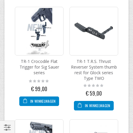
TR-1 Crocodile Flat
TR-1 T.R.S. Thrust
Trigger for Sig Sauer
Reverser System thumb
series
rest for Glock series
Type TWO
Rating:
0%
Rating:
€ 99,00
0%
€ 59,00
IN WINKELWAGEN
IN WINKELWAGEN