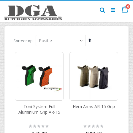
Ga
pr
0
naar
Ca
Zoek
de
inhoud
Van
Sorteer op
hoog
naar
laag
sorteren
Toni System Full
Hera Arms AR-15 Grip
Aluminium Grip AR-15
Rating:
Rating:
0%
0%