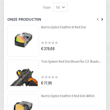
Toon
ONZE PRODUCTEN
Burris Optics FastFire III Red Dot
Rating:
0%
€ 379,00
Toni System Red Dot Mount for CZ Shadow 2 Optic Ready
Rating:
0%
€ 77,95
Burris Optics FastFire II Red Dot 4MOA