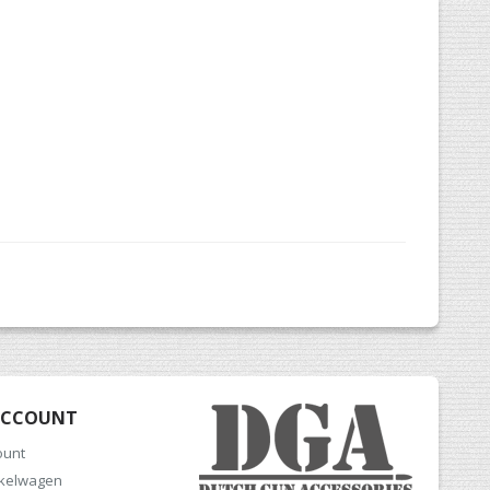
ACCOUNT
ount
nkelwagen