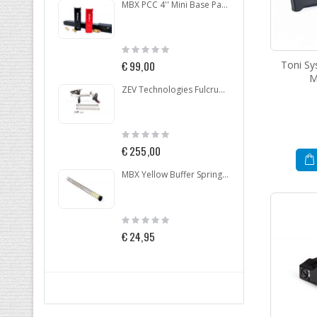
MBX PCC 4'' Mini Base Pad With Spring
Rating:
Ratin
0%
0%
Toni Sy
€ 99,00
€ 77,
M
ZEV Technologies Fulcrum Drop In Trigger Kit Glock .40 GEN 4
Rating:
Ratin
0%
0%
€ 255,00
€ 24
MBX Yellow Buffer Spring With Buffer Pad
Rating:
Ratin
0%
0%
€ 24,95
€ 4,9