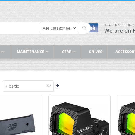
VRAGEN? BEL ONS:
We are on H
Zoek
MAINTENANCE
GEAR
KNIVES
ACCESSOR
Van
hoog
naar
laag
sorteren