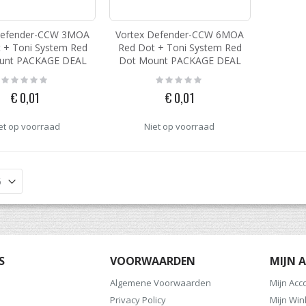
Defender-CCW 3MOA
Vortex Defender-CCW 6MOA
 + Toni System Red
Red Dot + Toni System Red
unt PACKAGE DEAL
Dot Mount PACKAGE DEAL
Rating:
Rating:
0%
0%
€ 0,01
€ 0,01
et op voorraad
Niet op voorraad
S
VOORWAARDEN
MIJN 
Algemene Voorwaarden
Mijn Acc
Privacy Policy
Mijn Wi