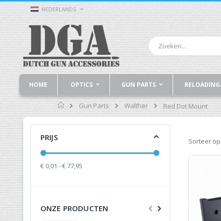
Ga
TAAL
NEDERLANDS
naar
de
inhoud
Zoek
HOME
OPTICS
GUN PARTS
RELOADING
Home
Gun Parts
Walther
Red Dot Mount
PRIJS
Sorteer op
€ 0,01 - € 77,95
ONZE PRODUCTEN