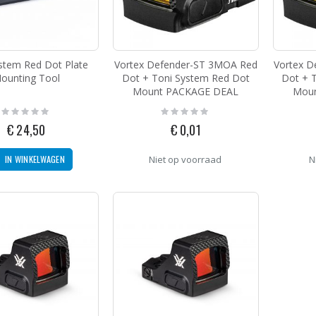
Toni System Red Dot Mount for CZ Shadow 2 Optic Ready
g:
stem Red Dot Plate
Vortex Defender-ST 3MOA Red
Vortex 
95
ounting Tool
Dot + Toni System Red Dot
Dot + 
Burris Optics FastFire II Red Dot 4MOA
Mount PACKAGE DEAL
Moun
Rating:
Rating:
0%
0%
€ 24,50
€ 0,01
g:
9,00
IN WINKELWAGEN
Niet op voorraad
N
Sierra United States - Germany Pin
g:
5