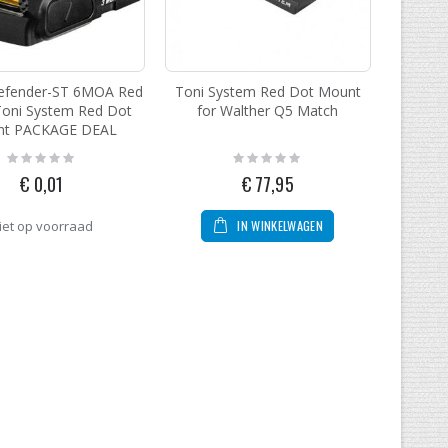
Defender-ST 6MOA Red
Toni System Red Dot Mount
Toni System Red Dot
for Walther Q5 Match
t PACKAGE DEAL
Rating:
Rating:
0%
0%
€ 0,01
€ 77,95
IN WINKELWAGEN
iet op voorraad