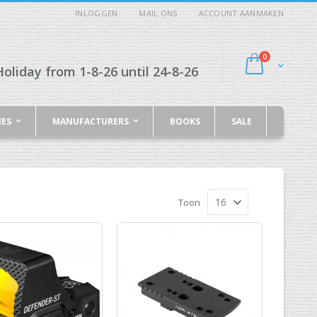
INLOGGEN
MAIL ONS
ACCOUNT AANMAKEN
producten
0
Cart
oliday from 1-8-26 until 24-8-26
IES
MANUFACTURERS
BOOKS
SALE
Toon