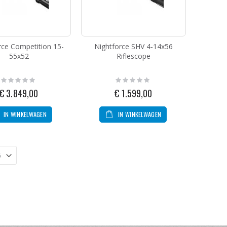
ZEV Technologies Fulcrum Drop In Trigger Kit Glock .40 GEN 4
g:
rce Competition 15-
Nightforce SHV 4-14x56
5,00
55x52
Riflescope
Burris Optics FastFire II Red Dot 4MOA
Rating:
Rating:
0%
0%
€ 3.849,00
€ 1.599,00
g:
9,00
IN WINKELWAGEN
IN WINKELWAGEN
MBX PCC 4'' Mini Base Pad With Spring
g:
,00