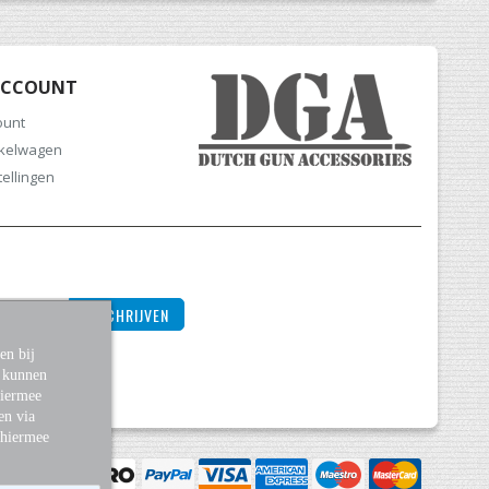
ACCOUNT
ount
nkelwagen
tellingen
INSCHRIJVEN
en bij
s kunnen
Hiermee
en via
 hiermee