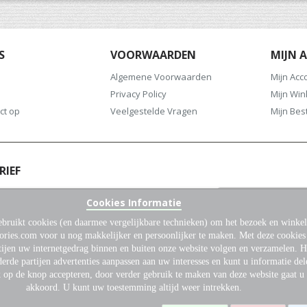
S
VOORWAARDEN
MIJN 
Algemene Voorwaarden
Mijn Acc
Privacy Policy
Mijn Wi
ct op
Veelgestelde Vragen
Mijn Bes
RIEF
oor onze nieuwsbrief en blijf altijd op de
Cookies Informatie
het laatste nieuws en aanbiedingen.
bruikt cookies (en daarmee vergelijkbare technieken) om het bezoek en winkel
Abonneer
ories.com voor u nog makkelijker en persoonlijker te maken. Met deze cookie
u
tijen uw internetgedrag binnen en buiten onze website volgen en verzamelen. 
op
erde partijen advertenties aanpassen aan uw interesses en kunt u informatie del
onze
k op de knop accepteren, door verder gebruik te maken van deze website gaat u
nieuwsbrief
akkoord. U kunt uw toestemming altijd weer intrekken.
© 2026 Dutch Gun Accessories. Alle rechten voorbehouden.