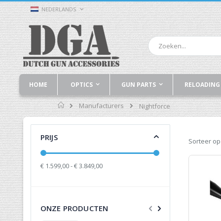
Ga
TAAL
NEDERLANDS
naar
de
inhoud
Zoek
HOME
OPTICS
GUN PARTS
RELOADING
Home
Manufacturers
Nightforce
PRIJS
Sorteer op
€ 1.599,00 - € 3.849,00
ONZE PRODUCTEN