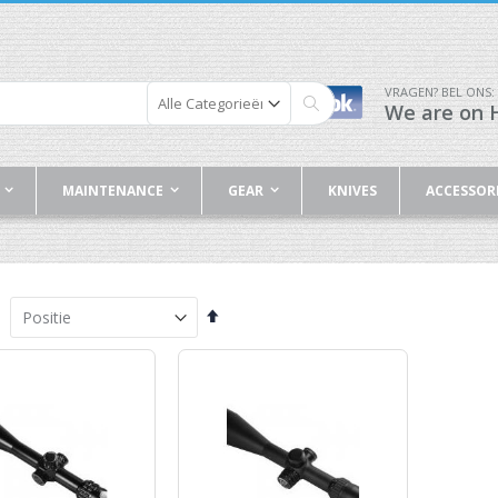
VRAGEN? BEL ONS:
We are on H
Zoek
MAINTENANCE
GEAR
KNIVES
ACCESSOR
Van
hoog
naar
laag
sorteren