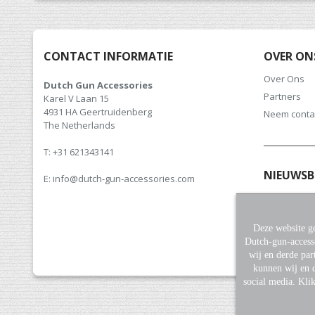
CONTACT INFORMATIE
OVER ON
Over Ons
Dutch Gun Accessories
Partners
Karel V Laan 15
4931 HA Geertruidenberg
Neem conta
The Netherlands
T: +31 621343141
NIEUWSB
E: info@dutch-gun-accessories.com
Meld u aan v
hoogte van 
Deze website ge
Dutch-gun-access
wij en derde par
kunnen wij en d
social media. Kli