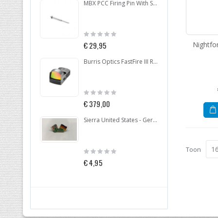
MBX PCC Firing Pin With Spring 9MM
Rating:
Ratin
0%
0%
Nightfo
€ 29,95
€ 25
Burris Optics FastFire III Red Dot
Rating:
Ratin
0%
0%
€ 379,00
€ 24
Sierra United States - Germany Pin
Toon
Rating:
Ratin
0%
0%
€ 4,95
€ 99