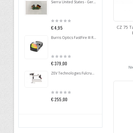
Sierra United States - Germany Pin
Rating:
Ratin
0%
0%
CZ 75 Ta
€ 4,95
€ 77,
Burris Optics FastFire III Red Dot
Rating:
Ratin
0%
0%
€ 379,00
€ 24
Ni
ZEV Technologies Fulcrum Drop In Trigger Kit Glock .40 GEN 4
Rating:
Ratin
0%
0%
€ 255,00
€ 29