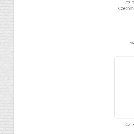
CZ T
Czechma
Ni
CZ 7