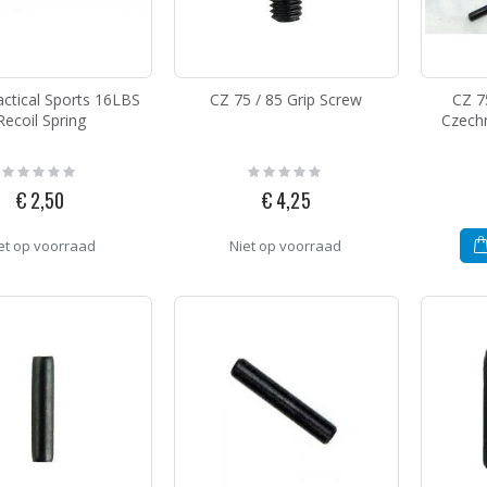
Toni System Red Dot Mount for CZ Shadow 2 Optic Ready
g:
ctical Sports 16LBS
CZ 75 / 85 Grip Screw
CZ 7
95
Recoil Spring
Czechm
MBX Yellow Buffer Spring With Buffer Pad
Rating:
Rating:
0%
0%
€ 2,50
€ 4,25
g:
,95
et op voorraad
Niet op voorraad
MBX PCC Firing Pin With Spring 9MM
g:
,95