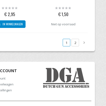
Rating:
Rating:
0%
0%
€ 2,95
€ 1,50
IN WINKELWAGEN
Niet op voorraad
Pagina
U lees momenteel pagi
Pagina
Pagina
Volgende
1
2
ACCOUNT
ount
nkelwagen
tellingen