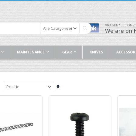
VRAGEN? BEL ONS:
We are on H
Zoek
MAINTENANCE
GEAR
KNIVES
ACCESSOR
Van
hoog
naar
laag
sorteren