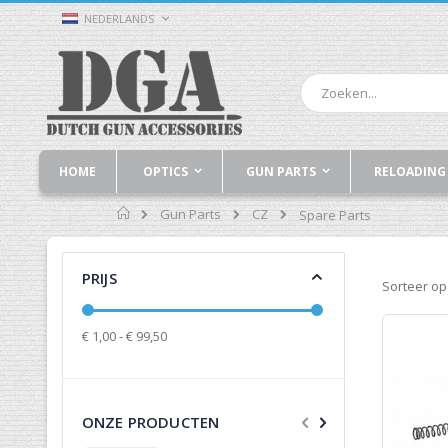
Ga
TAAL
NEDERLANDS
naar
de
inhoud
Zoek
HOME
OPTICS
GUN PARTS
RELOADING
Home
Gun Parts
CZ
Spare Parts
PRIJS
Sorteer op
€ 1,00 - € 99,50
ONZE PRODUCTEN