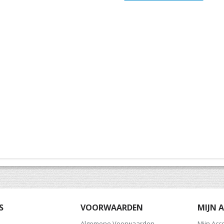
S
VOORWAARDEN
MIJN 
Algemene Voorwaarden
Mijn Acc