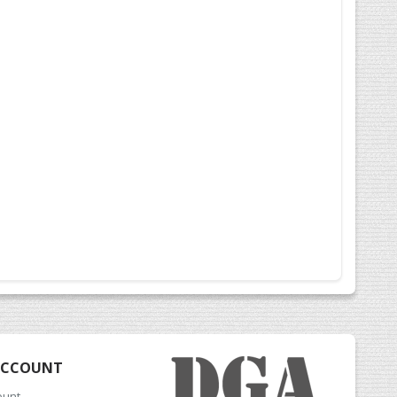
ACCOUNT
ount