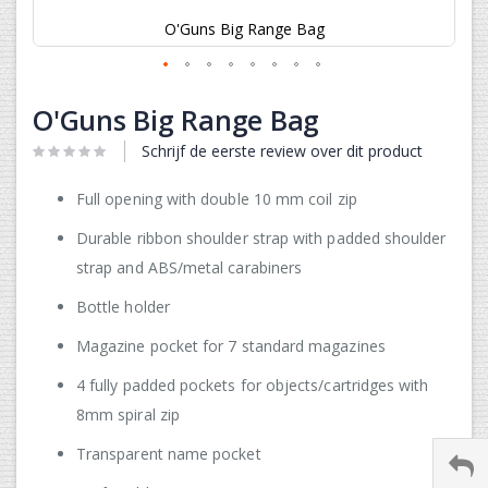
O'Guns Big Range Bag
Ga
naar
O'Guns Big Range Bag
het
begin
Schrijf de eerste review over dit product
van
de
Full opening with double 10 mm coil zip
afbeeldingen-
gallerij
Durable ribbon shoulder strap with padded shoulder
strap and ABS/metal carabiners
Bottle holder
Magazine pocket for 7 standard magazines
4 fully padded pockets for objects/cartridges with
8mm spiral zip
Transparent name pocket