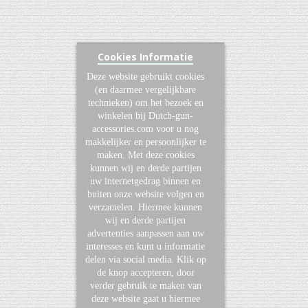
Cookies Informatie
Deze website gebruikt cookies
(en daarmee vergelijkbare
technieken) om het bezoek en
winkelen bij Dutch-gun-
accessories.com voor u nog
makkelijker en persoonlijker te
maken. Met deze cookies
kunnen wij en derde partijen
uw internetgedrag binnen en
buiten onze website volgen en
verzamelen. Hiermee kunnen
wij en derde partijen
advertenties aanpassen aan uw
interesses en kunt u informatie
delen via social media. Klik op
de knop accepteren, door
verder gebruik te maken van
deze website gaat u hiermee