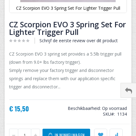
CZ Scorpion EVO 3 Spring Set For Lighter Trigger Pull
Ga
naar
CZ Scorpion EVO 3 Spring Set For
het
Lighter Trigger Pull
begin
van
Schrijf de eerste review over dit product
de
afbeeldingen-
CZ Scorpion EVO 3 spring set provides a 5.5lb trigger pull
gallerij
(down from 9.0+ lbs factory trigger).
Simply remove your factory trigger and disconnector
springs and replace them with our application specific
trigger and disconnector...
€ 15,50
Beschikbaarheid:
Op voorraad
SKU
1134
IN WINKELWAGEN