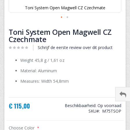
Toni System Open Magwell CZ Czechmate
Ga
naar
Toni System Open Magwell CZ
het
Czechmate
begin
van
Schrijf de eerste review over dit product
de
afbeeldingen-
Weight 45,8 g / 1,61 oz
gallerij
Material: Aluminum
Measures:
Width 54,8mm
€ 115,00
Beschikbaarheid:
Op voorraad
SKU
M75TSOP
Choose Color