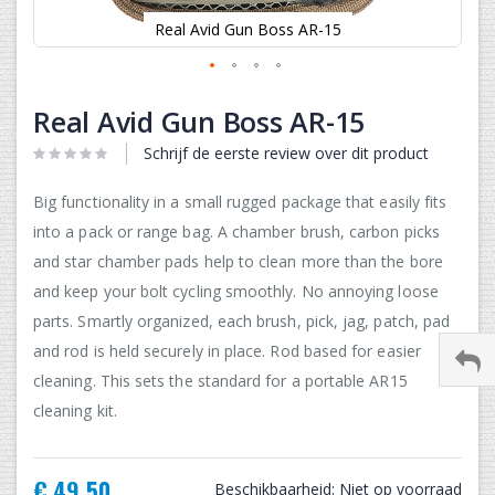
Real Avid Gun Boss AR-15
Ga
naar
Real Avid Gun Boss AR-15
het
begin
Schrijf de eerste review over dit product
van
de
Big functionality in a small rugged package that easily fits
afbeeldingen-
into a pack or range bag. A chamber brush, carbon picks
gallerij
and star chamber pads help to clean more than the bore
and keep your bolt cycling smoothly. No annoying loose
parts. Smartly organized, each brush, pick, jag, patch, pad
and rod is held securely in place. Rod based for easier
cleaning. This sets the standard for a portable AR15
cleaning kit.
€ 49,50
Beschikbaarheid:
Niet op voorraad