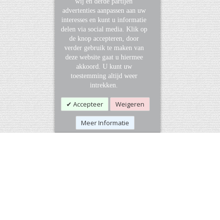
wij en derde partijen
advertenties aanpassen aan uw
interesses en kunt u informatie
delen via social media. Klik op
de knop accepteren, door
verder gebruik te maken van
deze website gaat u hiermee
akkoord. U kunt uw
toestemming altijd weer
intrekken.
Accepteer
Weigeren
Meer Informatie