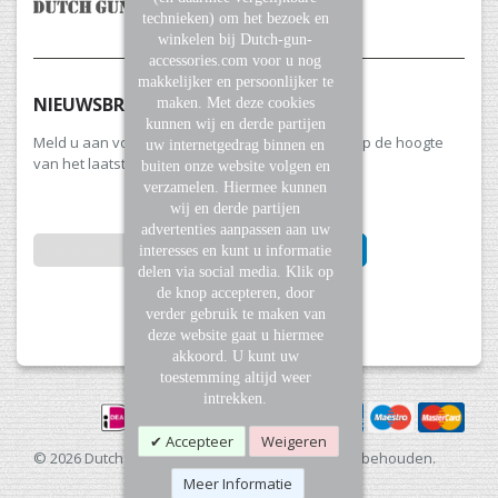
technieken) om het bezoek en
winkelen bij Dutch-gun-
accessories.com voor u nog
makkelijker en persoonlijker te
NIEUWSBRIEF
maken. Met deze cookies
kunnen wij en derde partijen
Meld u aan voor onze nieuwsbrief en blijf altijd op de hoogte
uw internetgedrag binnen en
van het laatste nieuws en aanbiedingen.
buiten onze website volgen en
verzamelen. Hiermee kunnen
wij en derde partijen
advertenties aanpassen aan uw
INSCHRIJVEN
interesses en kunt u informatie
delen via social media. Klik op
de knop accepteren, door
Abonneer
verder gebruik te maken van
u
deze website gaat u hiermee
op
akkoord. U kunt uw
onze
toestemming altijd weer
nieuwsbrief
intrekken.
Accepteer
Weigeren
© 2026 Dutch Gun Accessories. Alle rechten voorbehouden.
Meer Informatie