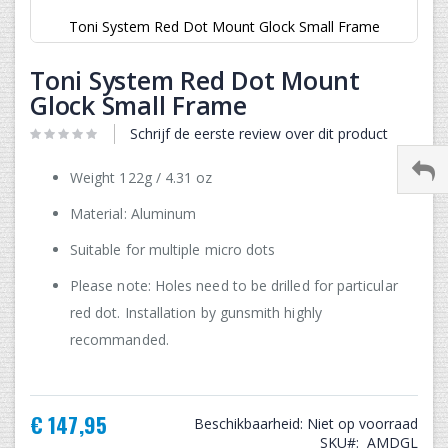
Toni System Red Dot Mount Glock Small Frame
Ga
naar
Toni System Red Dot Mount
het
Glock Small Frame
begin
van
Schrijf de eerste review over dit product
de
afbeeldingen-
Weight 122g / 4.31 oz
gallerij
Material: Aluminum
Suitable for multiple micro dots
Please note: Holes need to be drilled for particular
red dot. Installation by gunsmith highly
recommanded.
€ 147,95
Beschikbaarheid:
Niet op voorraad
SKU
AMDGL